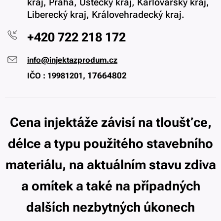
kraj, Praha, Ústecký kraj, Karlovarský kraj,
Liberecký kraj, Královehradecký kraj.
+420 722 218 172
info@injektazprodum.cz
17664802
IČO : 19981201,
Cena injektáže závisí na tloušťce,
délce a typu použitého stavebního
materiálu, na aktuálním stavu zdiva
a omítek a také na případných
dalších nezbytných úkonech