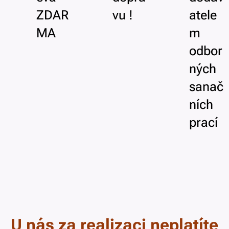
ZDAR
vu !
atele
MA
m
odbor
ných
sanač
ních
prací
U nás za realizaci neplatíte