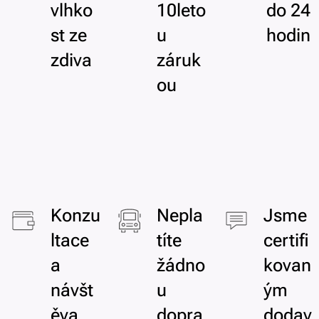
vlhko
10leto
do 24
st ze
u
hodin
zdiva
záruk
ou
Konzu
Nepla
Jsme
ltace
títe
certifi
a
žádno
kovan
návšt
u
ým
ěva
dopra
dodav