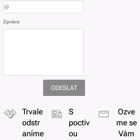
Zpráva
ODESLAT
Trvale
S
Ozve
odstr
poctiv
me se
aníme
ou
Vám