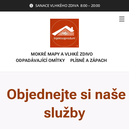
SANACE VLHKÉHO ZDIVA 8:00 – 20:00
MOKRÉ MAPY A VLHKÉ ZDIVO
🔍
ODPADÁVAJÍCÍ OMÍTKY
🔍
PLÍSNĚ A ZÁPACH
🔍
VLZLÍNAJÍCÍ ZEMNÍ VLHKOST✅REALIZACE BEZ
BOURÁNÍ✅10LETÁ ZÁRUKA✅DLOUHODOBÁ
ŽIVOTNOST
Objednejte si naše
služby